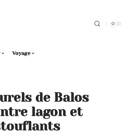
r
Voyage
urels de Balos
entre lagon et
touflants