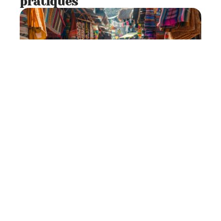
pratiques
Se déplacer
7 min read
Conseils pour l’argent à
emporter lors d’un voyage au
Mexique