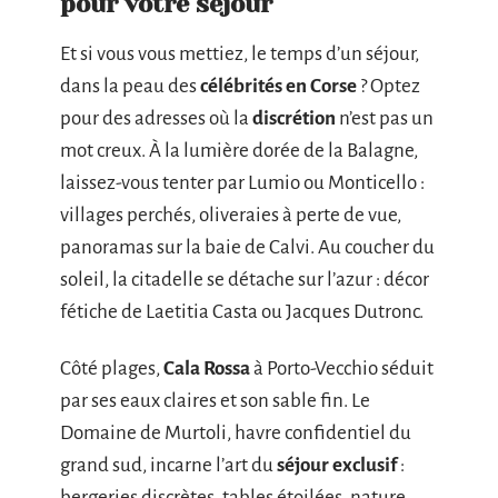
pour votre séjour
Et si vous vous mettiez, le temps d’un séjour,
dans la peau des
célébrités en Corse
? Optez
pour des adresses où la
discrétion
n’est pas un
mot creux. À la lumière dorée de la Balagne,
laissez-vous tenter par Lumio ou Monticello :
villages perchés, oliveraies à perte de vue,
panoramas sur la baie de Calvi. Au coucher du
soleil, la citadelle se détache sur l’azur : décor
fétiche de Laetitia Casta ou Jacques Dutronc.
Côté plages,
Cala Rossa
à Porto-Vecchio séduit
par ses eaux claires et son sable fin. Le
Domaine de Murtoli, havre confidentiel du
grand sud, incarne l’art du
séjour exclusif
:
bergeries discrètes, tables étoilées, nature