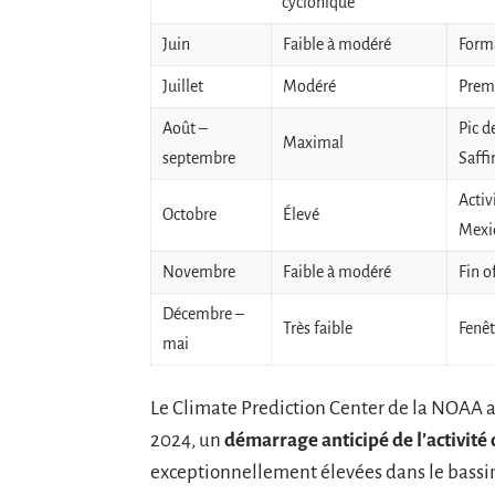
cyclonique
Juin
Faible à modéré
Forma
Juillet
Modéré
Premi
Août –
Pic d
Maximal
septembre
Saffi
Activ
Octobre
Élevé
Mexi
Novembre
Faible à modéré
Fin o
Décembre –
Très faible
Fenêt
mai
Le Climate Prediction Center de la NOAA a 
2024, un
démarrage anticipé de l’activité 
exceptionnellement élevées dans le bassin c