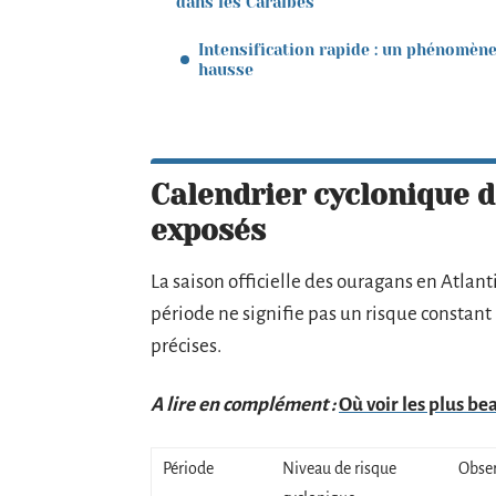
dans les Caraïbes
Intensification rapide : un phénomèn
hausse
Calendrier cyclonique de
exposés
La saison officielle des ouragans en Atlan
période ne signifie pas un risque constant 
précises.
A lire en complément :
Où voir les plus be
Période
Niveau de risque
Obse