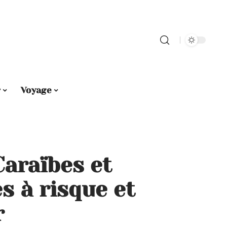
r
Voyage
Caraïbes et
s à risque et
r