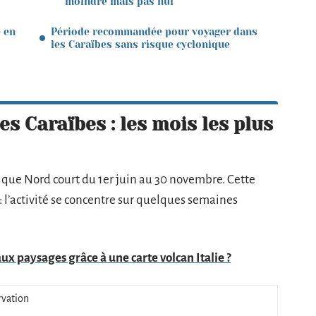
moindre mais pas nul
e en
Période recommandée pour voyager dans
les Caraïbes sans risque cyclonique
s Caraïbes : les mois les plus
tique Nord court du 1er juin au 30 novembre. Cette
: l’activité se concentre sur quelques semaines
aux paysages grâce à une carte volcan Italie ?
rvation